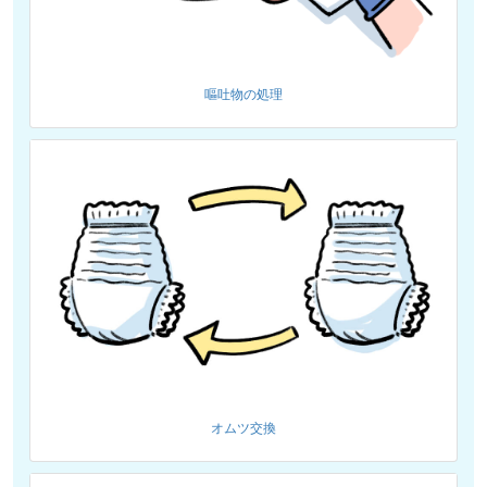
嘔吐物の処理
オムツ交換