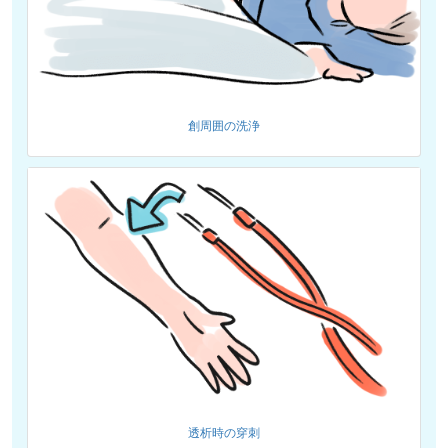
創周囲の洗浄
透析時の穿刺