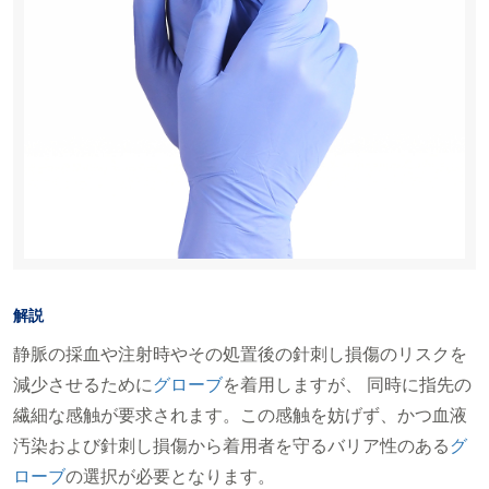
解説
静脈の採血や注射時やその処置後の針刺し損傷のリスクを
減少させるために
グローブ
を着用しますが、 同時に指先の
繊細な感触が要求されます。この感触を妨げず、かつ血液
汚染および針刺し損傷から着用者を守るバリア性のある
グ
ローブ
の選択が必要となります。