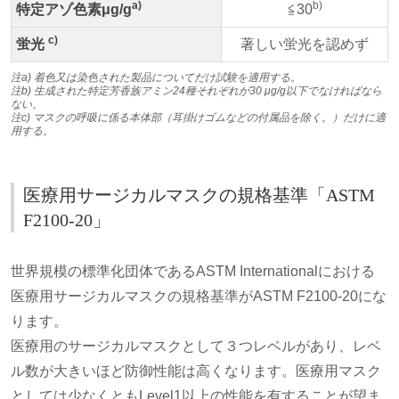
a)
b)
特定アゾ色素μg/g
≦30
c)
蛍光
著しい蛍光を認めず
注a) 着色又は染色された製品についてだけ試験を適用する。
注b) 生成された特定芳香族アミン24種それぞれが30 μg/g以下でなければなら
ない。
注c) マスクの呼吸に係る本体部（耳掛けゴムなどの付属品を除く。）だけに適
用する。
医療用サージカルマスクの規格基準「ASTM
F2100-20」
世界規模の標準化団体であるASTM Internationalにおける
医療用サージカルマスクの規格基準がASTM F2100-20にな
ります。
医療用のサージカルマスクとして３つレベルがあり、レベ
ル数が大きいほど防御性能は高くなります。医療用マスク
としては少なくともLevel1以上の性能を有することが望ま