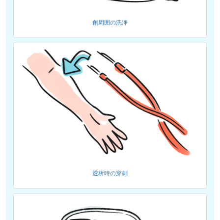
創周囲の洗浄
透析時の穿刺