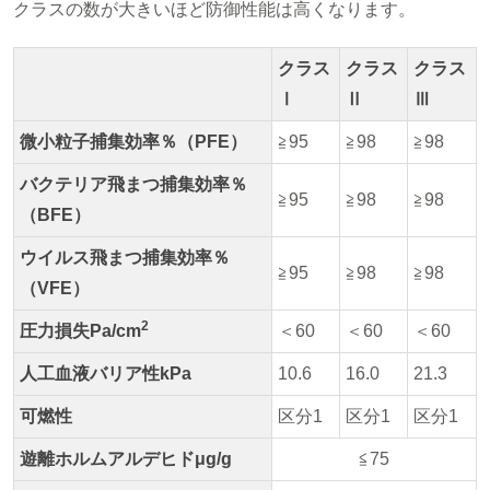
クラスの数が大きいほど防御性能は高くなります。
クラス
クラス
クラス
Ⅰ
Ⅱ
Ⅲ
微小粒子捕集効率％（PFE）
≧95
≧98
≧98
バクテリア飛まつ捕集効率％
≧95
≧98
≧98
（BFE）
ウイルス飛まつ捕集効率％
≧95
≧98
≧98
（VFE）
2
圧力損失Pa/cm
＜60
＜60
＜60
人工血液バリア性kPa
10.6
16.0
21.3
可燃性
区分1
区分1
区分1
遊離ホルムアルデヒドμg/g
≦75