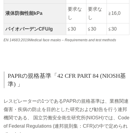
要求な
要求な
液体防御性能kPa
≧16,0
し
し
バイオバーデンCFU/g
≦30
≦30
≦30
EN 14683:2019Medical face masks – Requirements and test methods
PAPRの規格基準「42 CFR PART 84 (NIOSH基
準) 」
レスピレーターの1つであるPAPRの規格基準は、業務関連
傷害・疾病の防止を目的とした研究および勧告を行う連邦
機関である、 国立労働安全衛生研究所(NIOSH)では、Code
of Federal Regulations (連邦規則集：CFR)の中で定められ