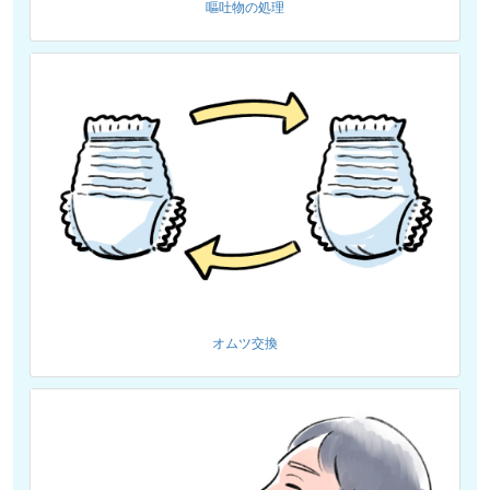
嘔吐物の処理
オムツ交換