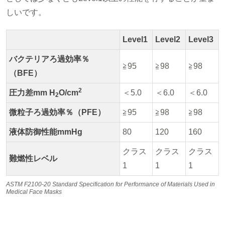
しいです。
Level1
Level2
Level3
バクテリアろ過効率％
≧95
≧98
≧98
（BFE）
2
圧力差mm H
O/cm
＜5.0
＜6.0
＜6.0
2
微粒子ろ過効率％（PFE）
≧95
≧98
≧98
液体防御性能mmHg
80
120
160
クラス
クラス
クラス
難燃性レベル
1
1
1
ASTM F2100-20 Standard Specification for Performance of Materials Used in
Medical Face Masks