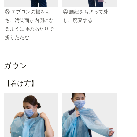
③ エプロンの裾をも
④ 腰紐をちぎって外
ち、汚染面が内側にな
し、廃棄する
るように腰のあたりで
折りたたむ
ガウン
【着け方】