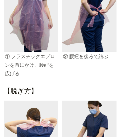
① プラスチックエプロ
② 腰紐を後ろで結ぶ
ンを首にかけ、腰紐を
広げる
【脱ぎ方】