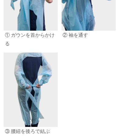
① ガウンを首からかけ
② 袖を通す
る
③ 腰紐を後ろで結ぶ