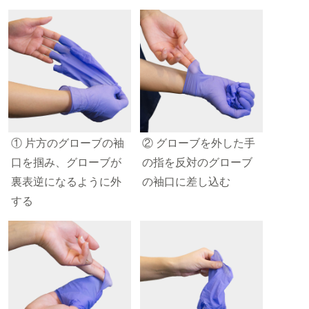
① 片方のグローブの袖
② グローブを外した手
口を掴み、グローブが
の指を反対のグローブ
裏表逆になるように外
の袖口に差し込む
する